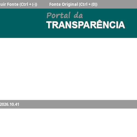
uir Fonte
(Ctrl + (-))
Fonte Original
(Ctrl + (0))
.2026.10.41