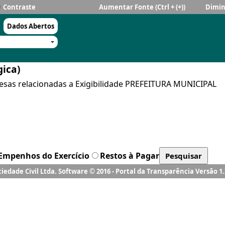
Contraste
Aumentar Fonte
(Ctrl + (+))
Dimin
Dados Abertos
ociedade Civil Ltda. Software © 2016 - Portal da Transparência Versão 1